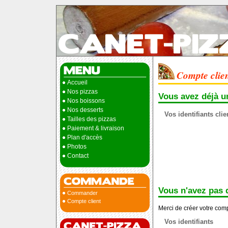
Compte clie
Accueil
Nos pizzas
Vous avez déjà u
Nos boissons
Nos desserts
Vos identifiants clie
Tailles des pizzas
Paiement & livraison
Plan d'accès
Photos
Contact
Vous n'avez pas 
Commander
Compte client
Merci de créer votre comp
Vos identifiants