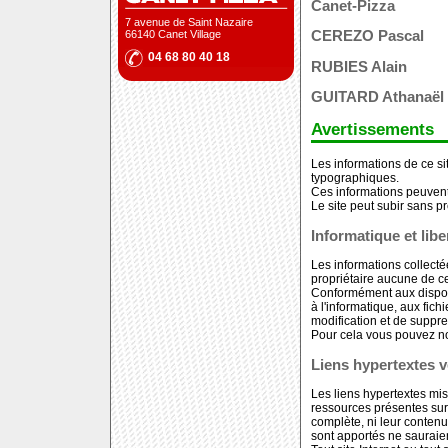
Canet-Pizza
7 avenue de Saint Nazaire
66140 Canet Village
CEREZO Pascal
04 68 80 40 18
RUBIES Alain
GUITARD Athanaël
Avertissements
Les informations de ce si
typographiques.
Ces informations peuvent
Le site peut subir sans 
Informatique et lib
Les informations collecté
propriétaire aucune de c
Conformément aux disposi
à l'informatique, aux fichi
modification et de suppr
Pour cela vous pouvez no
Liens hypertextes ve
Les liens hypertextes mis
ressources présentes sur
complète, ni leur contenu
sont apportés ne sauraie