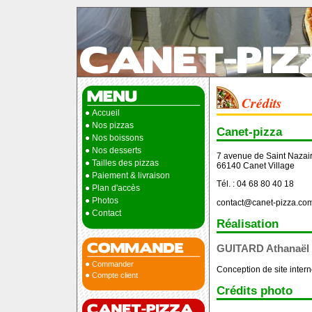
Crédits
Accueil
Nos pizzas
Canet-pizza
Nos boissons
Nos desserts
7 avenue de Saint Nazai
Tailles des pizzas
66140 Canet Village
Paiement & livraison
Tél. : 04 68 80 40 18
Plan d'accès
Photos
contact@canet-pizza.co
Contact
Réalisation
GUITARD Athanaël
Commander
Conception de site intern
Compte client
Crédits photo