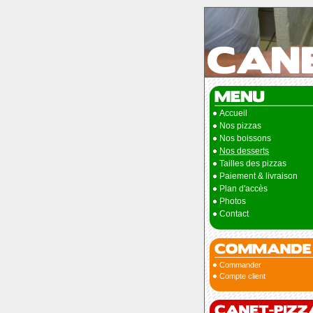
Accueil
Nos pizzas
Nos boissons
Nos desserts
Tailles des pizzas
Paiement & livraison
Plan d'accès
Photos
Contact
Commander
Compte client