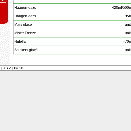
Häagen-dazs
420ml/500m
Häagen-dazs
95m
Mars glacé
uni
Mister Freeze
uni
Nutella
470m
Snickers glacé
uni
|
C.G.V.
|
Crédits