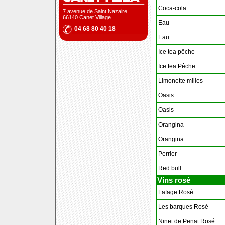
Coca-cola
7 avenue de Saint Nazaire
66140 Canet Village
Eau
04 68 80 40 18
Eau
Ice tea pêche
Ice tea Pêche
Limonette milles
Oasis
Oasis
Orangina
Orangina
Perrier
Red bull
Vins rosé
Lafage Rosé
Les barques Rosé
Ninet de Penat Rosé