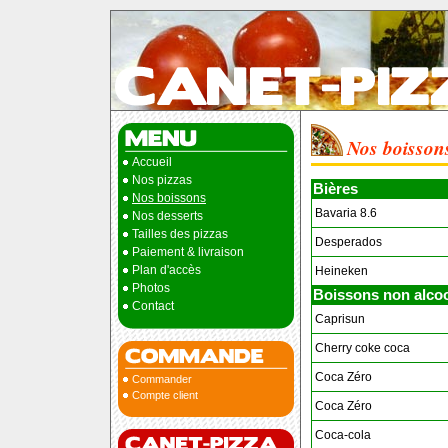
Nos boisson
Accueil
Nos pizzas
Bières
Nos boissons
Bavaria 8.6
Nos desserts
Tailles des pizzas
Desperados
Paiement & livraison
Plan d'accès
Heineken
Photos
Boissons non alcoo
Contact
Caprisun
Cherry coke coca
Coca Zéro
Commander
Compte client
Coca Zéro
Coca-cola