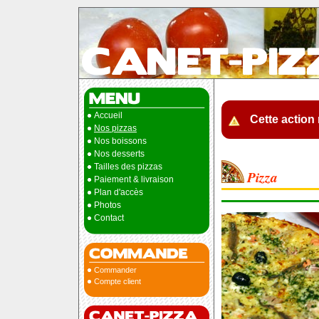
Accueil
Cette action 
Nos pizzas
Nos boissons
Nos desserts
Tailles des pizzas
Pizza
Paiement & livraison
Plan d'accès
Photos
Contact
Commander
Compte client