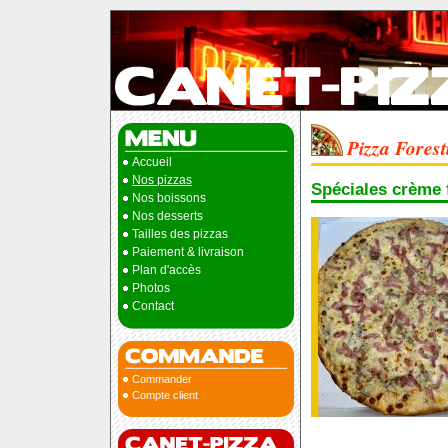
Pizza Forest
Accueil
Nos pizzas
Spéciales crème 
Nos boissons
Nos desserts
Tailles des pizzas
Paiement & livraison
Plan d'accès
Photos
Contact
Commander
Compte client