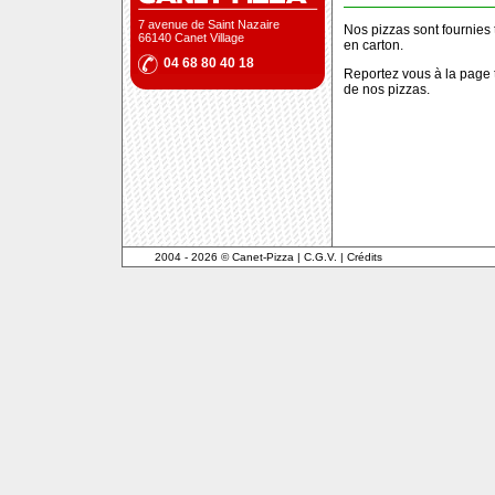
7 avenue de Saint Nazaire
Nos pizzas sont fournies
66140 Canet Village
en carton.
04 68 80 40 18
Reportez vous à la page
de nos pizzas.
2004 - 2026 © Canet-Pizza
|
C.G.V.
|
Crédits