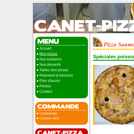
Pizza Saum
Accueil
Nos pizzas
Spéciales poisso
Nos boissons
Nos desserts
Tailles des pizzas
Paiement & livraison
Plan d'accès
Photos
Contact
Commander
Compte client