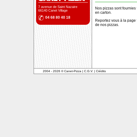
7 avenue de Saint Nazaire
Nos pizzas sont fournies
66140 Canet Village
en carton.
04 68 80 40 18
Reportez vous à la page
de nos pizzas.
2004 - 2026 © Canet-Pizza
|
C.G.V.
|
Crédits