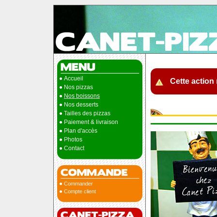
Accueil
Cette action 
Nos pizzas
Nos boissons
Nos desserts
Tailles des pizzas
Paiement & livraison
Plan d'accès
Photos
Contact
Commander
Compte client