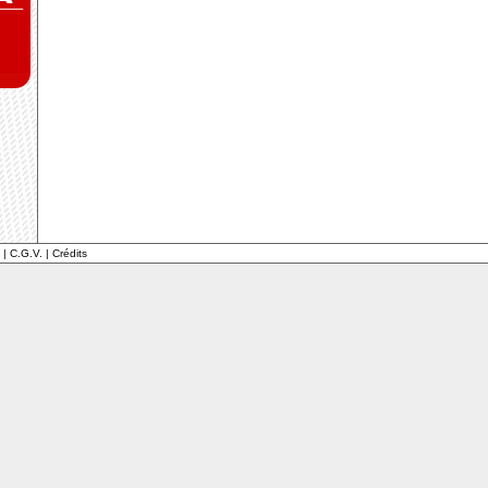
|
C.G.V.
|
Crédits