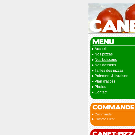
Accueil
Nos pizzas
Nos boissons
Nos desserts
Tailles des pizzas
Paiement & livraison
Plan d'accès
Photos
Contact
Commander
Compte client